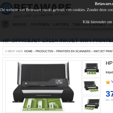
Betaware.
De website van Betaware maakt gebruik van cookies. Zonder deze coo
Klik hieronder om 
SERVICE
SYSTEMEN
LAPTOPS
TABLETS & PHONES
C
HP OFFICEJET L511A INKJET WIFI PRINTE
U BENT HIER:
HOME
»
PRODUCTEN
»
PRINTERS EN SCANNERS
»
INKTJET PRI
HP 
Inkje
V
3
incl. 