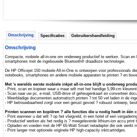
Omschrijving
Specificaties
Gebruikershandleiding
Omschrijving
Compacte, mobiele all-in-one om onderweg productief te werken. Scan en 
smartphones met de ingebouwde Bluetooth® draadloze technologie.
De HP Officejet 150 mobiele All-in-One is ontworpen voor professionals di
notebooks, smartphones en andere mobiele apparaten te printen ? en bove
Met 's werelds eerste mobiele inkjet all-in-one blijft u onderweg produ
- Print, scan en kopieer waar u maar wilt met het handige 5,99-cm kleuren
- Scan naar uw pc, e-mail, USB-drive of geheugenkaart en converteer d
- Meerbladige documenten automatisch printen ? tot 50 vel laden in de in
- HP betrouwbaarheid zorgt voor een gerust gevoel ? robuust ontwerp, be
Printen scannen en kopiëren ? alle functies die u nodig heeft in één 
- Print wanneer u dat wilt ? op het vliegveld, in een hotel of een vergader
- Productief werken als het nodig is ? meegeleverde lithium-ion accu print 
- Opladen en voeden met de HP 65-Watt Smart netadapter die ook werkt m
- Print langer met optionele originele HP high-capacity inktcartridges.