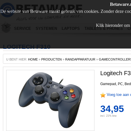
Betaware.
De website van Betaware maakt gebruik van cookies. Zonder deze coo
Klik hieronder om 
SERVICE
SYSTEMEN
LAPTOPS
TABLETS & PHONES
C
LOGITECH F310
U BENT HIER:
HOME
»
PRODUCTEN
»
RANDAPPARATUUR
»
GAMECONTROLLER
Logitech F
Gamepad, PC, Bed
Voeg toe aan 
34,95
incl. 21% btw