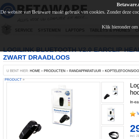
Betaware.
De website van Betaware maakt gebruik van cookies. Zonder deze coo
Klik hieronder om 
SERVICE
SYSTEMEN
LAPTOPS
TABLETS & PHONES
C
LOGILINK BLUETOOTH V2.0 EARCLIP H
ZWART DRAADLOOS
U BENT HIER:
HOME
»
PRODUCTEN
»
RANDAPPARATUUR
»
KOPTELEFOONS/O
PRODUCT
»
Log
hoo
In-ea
V
2
incl. 