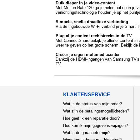
Duik dieper in je video-content
Met Motion Rate 120 ga je helemaal op in je v
verlichtingstechnologie houden je op het puntj
Simpele, snelle draadloze verbinding
Via de ingebouwde Wi-Fi verbind je je Smart TV 
Plug al je content rechtstreeks in de TV
Met ConnectShare bekijk je allerlei content in
weer te geven op het grote scherm. Bekijk de 
Creëer je eigen multimediacenter
Dankzij de HDMI-ingangen van Samsung TV's tov
TV.
KLANTENSERVICE
Wat is de status van mijn order?
Wat zijn de betalingsmogelijkheden?
Hoe geef ik een reparatie door?
Hoe kan ik mijn gegevens wijzigen?
Wat is de garantietermijn?
Waar kan ik heen met klachten?