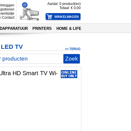
Aantal:
0
product(en)
Inloggen
Totaal: €
0,00
gistreren
senlijstje
Contact
/
DAPPARATUUR
PRINTERS
HOME & LIFE
 LED TV
<< TERUG
ltra HD Smart TV Wi-