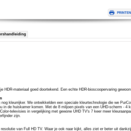
ershandleiding
n je HDR-materiaal goed doortekend. Een echte HDR-bioscoopervaring gewoon 
en
nog kleurrijker. We ontwikkelden een speciale kleurtechnologie die we PurC
j jou in de huiskamer komen. Met de 8 miljoen pixels van een UHD-scherm - 4 
olor-televisies in vergelijking met gewone UHD TV's 7 keer meer kleuraanpa
rfijnder zijn.
resolutie van Full HD TV. Waar je ook naar kijkt, alles ziet er beter uit dank