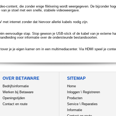
ideo-content, die zonder enige flikkering wordt weergegeven. De bijzonder ho
e van je stoel met een snelle, stabiele videoweergave.
met internet zonder dat hiervoor allerlei kabels nodig zijn.
 één eenvoudige stap. Stop gewoon je USB-stick of de kabel van je externe ha
handleiding voor informatie over de ondersteunde bestandsoorten.
er je je eigen kamer om in een multimediacenter. Via HDMI speel je content 
OVER BETAWARE
SITEMAP
Bedrijfsinformatie
Home
Werken bij Betaware
Inloggen
\
Registreren
Openingstijden
Producten
Contact en route
Service
\
Reparaties
Informatie
Contact en route