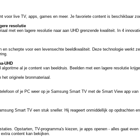
 voor live TV, apps, games en meer. Je favoriete content is beschikbaar zod
ere resolutie
al met een lagere resolutie naar aan UHD grenzende kwaliteit. In 4 innovatie
n en scherpte voor een levensechte beeldkwaliteit. Deze technologie werkt z
ring.
jna-UHD
lgoritme al je content van beeldruis. Beelden met een lagere resolutie krijge
 het originele bronmateriaal.
e telefoon of je PC weer op je Samsung Smart TV met de Smart View app van
sung Smart TV een stuk sneller. Hij reageert onmiddellijk op opdrachten en
estaties. Opstarten, TV-programma's kiezen, je apps openen - alles gaat even 
extra content kan bekijken.