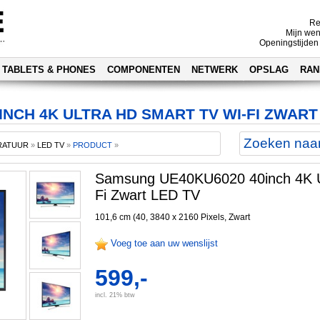
Re
Mijn wen
Openingstijden
TABLETS & PHONES
COMPONENTEN
NETWERK
OPSLAG
RAN
NCH 4K ULTRA HD SMART TV WI-FI ZWART
RATUUR
»
LED TV
»
PRODUCT
»
Samsung UE40KU6020 40inch 4K U
Fi Zwart LED TV
101,6 cm (40, 3840 x 2160 Pixels, Zwart
Voeg toe aan uw wenslijst
599,-
incl. 21% btw