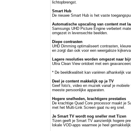
lichtopbrengst.
Smart Hub
De nieuwe Smart Hub is het vaste toegangspunt
Automatische upscaling van content met lag
Samsungs UHD Picture Engine verbetert materia
omgezet in levensechte beelden.
Diepe contrasten
UHD Dimming optimaliseert contrasten, kleure
en zorgt dan ook voor een weergaloze kijkerva
Lagere resoluties worden omgezet naar bi
Ultra Clean View ontdoet met een geavanceerd a
* De beeldkwaliteit kan variëren afhankelijk van
Deel je content makkelijk op je TV
Geef foto's, video en muziek vanaf je mobiel
meeste persoonlijke apparaten.
Hogere snelheden, krachtigere prestaties
De krachtige Quad Core processor maakt je Sam
met het Multi-Link Screen gaat nu erg snel.
Je Smart TV wordt nog sneller met Tizen
Tizen geeft je Smart TV aanzienlijk hogere pr
lokale VOD-apps waarmee je heel gemakkelijk 