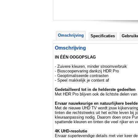
Omschrijving
Specificaties
Gebruik
Omschrijving
IN ÉÉN OOGOPSLAG
- Zuivere kleuren, minder stroomverbruik
- Bioscoopervaring dankzij HDR Pro
- Geoptimaliseerde contrasten
- Speel makkelijk je content af
Gedetailleerd tot in de helderste gedeelten
Met HDR Pro blijven ook de lichtste delen va
Ervaar nauwkeurige en natuurlijkere beeld
Met de nieuwe UHD TV wordt jouw kijkervaring 
tinten die rechtstreeks uit het echte leven bi
kleuraanpassing nodig. Daarom doen onze PurC
spattende kleuren en tinten die veel rijker en ve
4K UHD-resolutie
Ervaar superlevendige details met vier keer de 