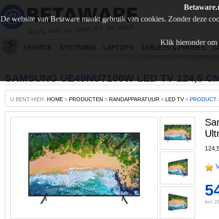
Betaware.
De website van Betaware maakt gebruik van cookies. Zonder deze coo
Klik hieronder om 
SERVICE
SYSTEMEN
LAPTOPS
TABLETS & PHONES
C
SAMSUNG UE49NU7100W LED TV 124,5 CM 
U BENT HIER:
HOME
»
PRODUCTEN
»
RANDAPPARATUUR
»
LED TV
»
PRODUCT
Sa
Ult
124,5
V
5
incl. 