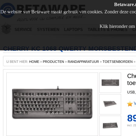
Betaware.
De website van Betaware maakt gebruik van cookies. Zonder deze coo
Klik hieronder om 
SERVICE
SYSTEMEN
LAPTOPS
TABLETS & PHONES
C
CHERRY KC 1068 QWERTY MORSBESTEN
U BENT HIER:
HOME
»
PRODUCTEN
»
RANDAPPARATUUR
»
TOETSENBORDEN
Ch
toe
USB,
V
89
incl. 