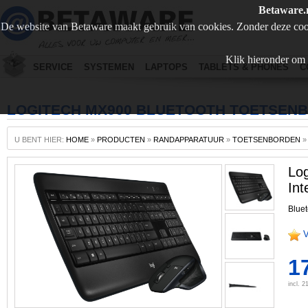
Betaware.
De website van Betaware maakt gebruik van cookies. Zonder deze coo
Klik hieronder om 
SERVICE
SYSTEMEN
LAPTOPS
TABLETS & PHONES
C
LOGITECH MX900 BLUETOOTH TOETSENB
U BENT HIER:
HOME
»
PRODUCTEN
»
RANDAPPARATUUR
»
TOETSENBORDEN
Lo
Int
Bluet
V
1
incl. 