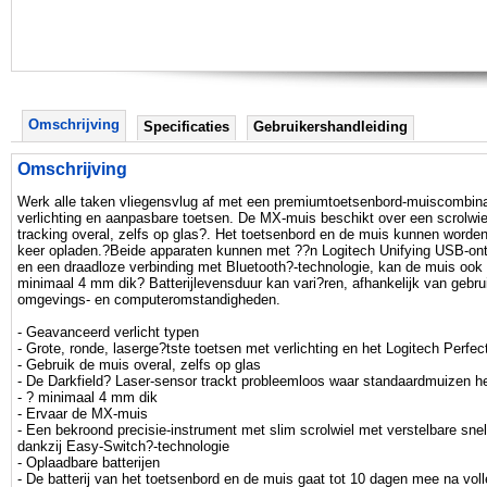
Omschrijving
Specificaties
Gebruikershandleiding
Omschrijving
Werk alle taken vliegensvlug af met een premiumtoetsenbord-muiscombina
verlichting en aanpasbare toetsen. De MX-muis beschikt over een scrolwiel
tracking overal, zelfs op glas?. Het toetsenbord en de muis kunnen word
keer opladen.?Beide apparaten kunnen met ??n Logitech Unifying USB-ont
en een draadloze verbinding met Bluetooth?-technologie, kan de muis ook 
minimaal 4 mm dik? Batterijlevensduur kan vari?ren, afhankelijk van gebr
omgevings- en computeromstandigheden.
- Geavanceerd verlicht typen
- Grote, ronde, laserge?tste toetsen met verlichting en het Logitech Perf
- Gebruik de muis overal, zelfs op glas
- De Darkfield? Laser-sensor trackt probleemloos waar standaardmuizen h
- ? minimaal 4 mm dik
- Ervaar de MX-muis
- Een bekroond precisie-instrument met slim scrolwiel met verstelbare s
dankzij Easy-Switch?-technologie
- Oplaadbare batterijen
- De batterij van het toetsenbord en de muis gaat tot 10 dagen mee na voll